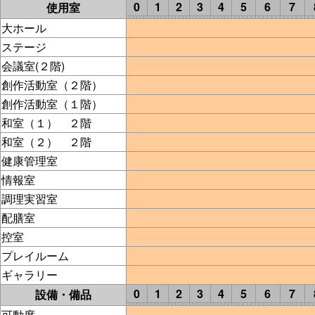
0
1
2
3
4
5
6
7
使用室
大ホール
ステージ
会議室(２階)
創作活動室（２階）
創作活動室（１階）
和室（１） ２階
和室（２） ２階
健康管理室
情報室
調理実習室
配膳室
控室
プレイルーム
ギャラリー
0
1
2
3
4
5
6
7
設備・備品
可動席