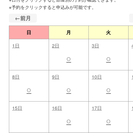
※予約をクリックすると申込みが可能です。
←前月
日
月
火
1日
2日
3日
○
○
8日
9日
10日
○
○
○
15日
16日
17日
○
○