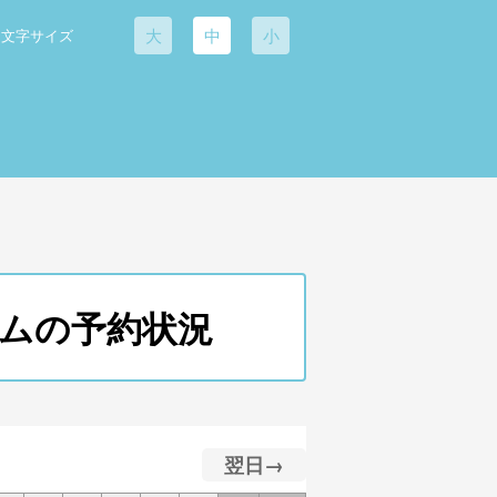
大
中
小
文字サイズ
ズコムの予約状況
翌日→