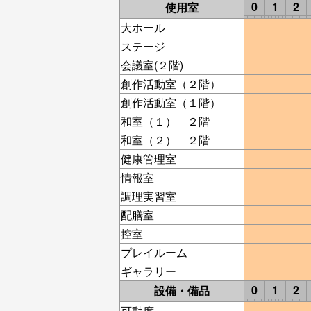
0
1
2
使用室
大ホール
ステージ
会議室(２階)
創作活動室（２階）
創作活動室（１階）
和室（１） ２階
和室（２） ２階
健康管理室
情報室
調理実習室
配膳室
控室
プレイルーム
ギャラリー
0
1
2
設備・備品
可動席