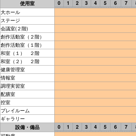
0
1
2
3
4
5
6
7
使用室
大ホール
ステージ
会議室(２階)
創作活動室（２階）
創作活動室（１階）
和室（１） ２階
和室（２） ２階
健康管理室
情報室
調理実習室
配膳室
控室
プレイルーム
ギャラリー
0
1
2
3
4
5
6
7
設備・備品
可動席