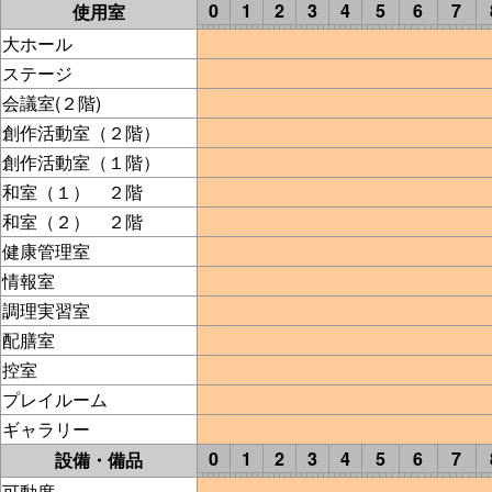
0
1
2
3
4
5
6
7
使用室
大ホール
ステージ
会議室(２階)
創作活動室（２階）
創作活動室（１階）
和室（１） ２階
和室（２） ２階
健康管理室
情報室
調理実習室
配膳室
控室
プレイルーム
ギャラリー
0
1
2
3
4
5
6
7
設備・備品
可動席