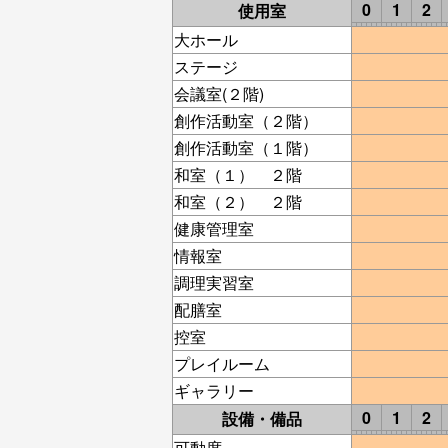
0
1
2
使用室
大ホール
ステージ
会議室(２階)
創作活動室（２階）
創作活動室（１階）
和室（１） ２階
和室（２） ２階
健康管理室
情報室
調理実習室
配膳室
控室
プレイルーム
ギャラリー
0
1
2
設備・備品
可動席