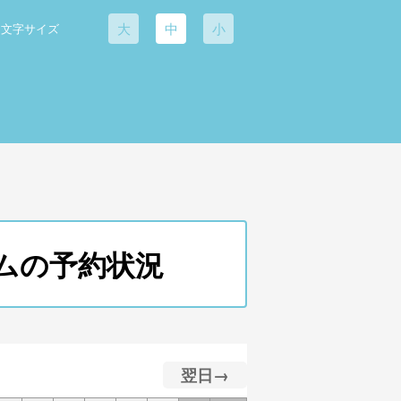
大
中
小
文字サイズ
コムの予約状況
翌日→