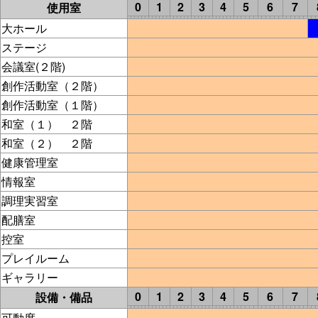
0
1
2
3
4
5
6
7
使用室
大ホール
ステージ
会議室(２階)
創作活動室（２階）
創作活動室（１階）
和室（１） ２階
和室（２） ２階
健康管理室
情報室
調理実習室
配膳室
控室
プレイルーム
ギャラリー
0
1
2
3
4
5
6
7
設備・備品
可動席