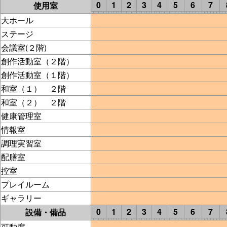
0
1
2
3
4
5
6
7
使用室
大ホール
ステージ
会議室(２階)
創作活動室（２階）
創作活動室（１階）
和室（１） ２階
和室（２） ２階
健康管理室
情報室
調理実習室
配膳室
控室
プレイルーム
ギャラリー
0
1
2
3
4
5
6
7
設備・備品
可動席