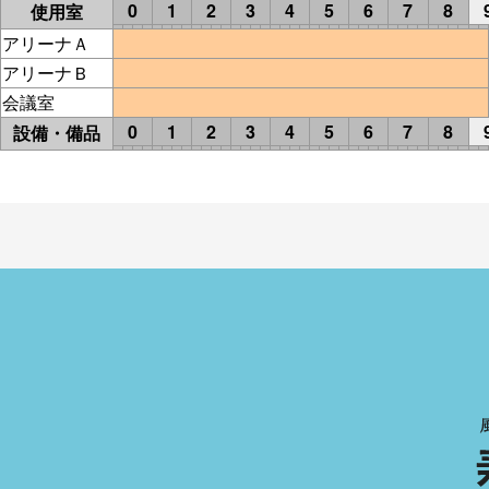
0
1
2
3
4
5
6
7
8
使用室
アリーナＡ
アリーナＢ
会議室
0
1
2
3
4
5
6
7
8
設備・備品