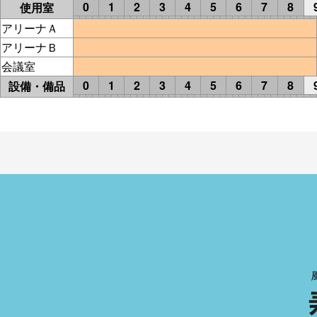
0
1
2
3
4
5
6
7
8
使用室
アリーナＡ
アリーナＢ
会議室
0
1
2
3
4
5
6
7
8
設備・備品