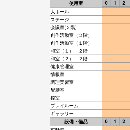
0
1
2
使用室
大ホール
ステージ
会議室(２階)
創作活動室（２階）
創作活動室（１階）
和室（１） ２階
和室（２） ２階
健康管理室
情報室
調理実習室
配膳室
控室
プレイルーム
ギャラリー
0
1
2
設備・備品
可動席