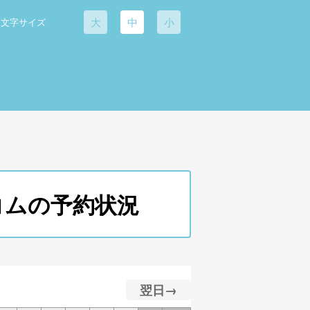
大
中
小
文字サイズ
ズコムの予約状況
翌日→