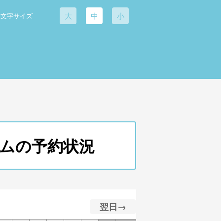
大
中
小
文字サイズ
ズコムの予約状況
翌日→