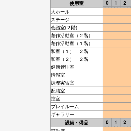
0
1
2
使用室
大ホール
ステージ
会議室(２階)
創作活動室（２階）
創作活動室（１階）
和室（１） ２階
和室（２） ２階
健康管理室
情報室
調理実習室
配膳室
控室
プレイルーム
ギャラリー
0
1
2
設備・備品
可動席