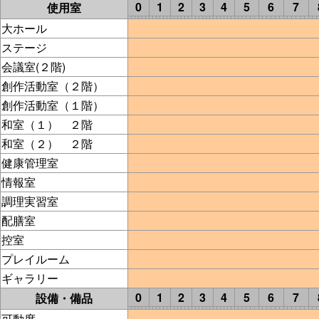
0
1
2
3
4
5
6
7
使用室
大ホール
ステージ
会議室(２階)
創作活動室（２階）
創作活動室（１階）
和室（１） ２階
和室（２） ２階
健康管理室
情報室
調理実習室
配膳室
控室
プレイルーム
ギャラリー
0
1
2
3
4
5
6
7
設備・備品
可動席