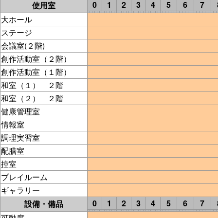
0
1
2
3
4
5
6
7
使用室
大ホール
ステージ
会議室(２階)
創作活動室（２階）
創作活動室（１階）
和室（１） ２階
和室（２） ２階
健康管理室
情報室
調理実習室
配膳室
控室
プレイルーム
ギャラリー
0
1
2
3
4
5
6
7
設備・備品
可動席