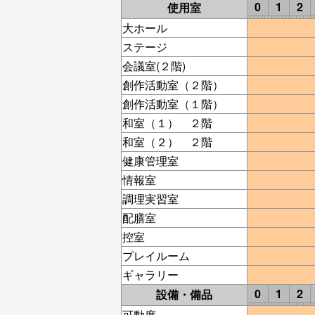
0
1
2
使用室
大ホール
ステージ
会議室(２階)
創作活動室（２階）
創作活動室（１階）
和室（１） ２階
和室（２） ２階
健康管理室
情報室
調理実習室
配膳室
控室
プレイルーム
ギャラリー
0
1
2
設備・備品
可動席