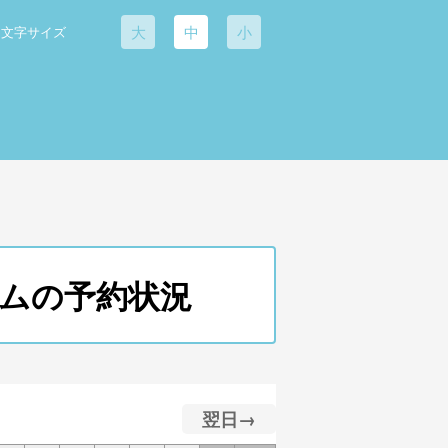
大
中
小
文字サイズ
ズコムの予約状況
翌日→