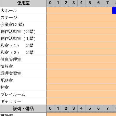
0
1
2
3
4
5
6
7
使用室
大ホール
ステージ
会議室(２階)
創作活動室（２階）
創作活動室（１階）
和室（１） ２階
和室（２） ２階
健康管理室
情報室
調理実習室
配膳室
控室
プレイルーム
ギャラリー
0
1
2
3
4
5
6
7
設備・備品
可動席